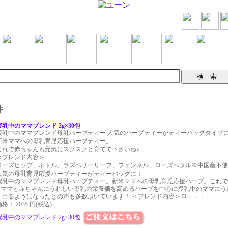
件
授乳中のママブレンド 2g×30包
授乳中のママブレンド母乳ハーブティー 人気のハーブティーがティーバッグタイプ
新米ママへの母乳育児応援ハーブティー。
これで赤ちゃんも元気にスクスクと育てて下さいね♪
＜ブレンド内容＞
ローズヒップ、ネトル、ラズベリーリーフ、フェンネル、ローズペタル※中国産不使
人気の母乳育児応援ハーブティーがティーバッグに！
授乳中のママブレンド母乳ハーブティー。新米ママへの母乳育児応援ハーブ。これで
♪ ママと赤ちゃんにうれしい母乳の栄養価を高めるハーブを中心に授乳中のママにう
く出るようになったとの声も多数頂いています！ ＜ブレンド内容＞ロ
．．．
格： 2035 円(税込)
授乳中のママブレンド 2g×30包