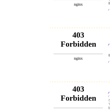
価
パ
パ
価
パ
バ