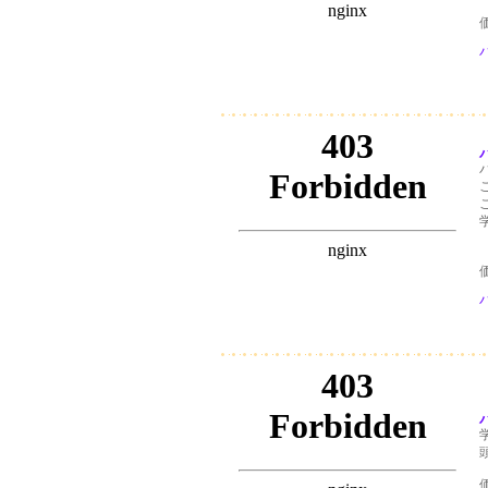
価
バ
バ
価
バ
価