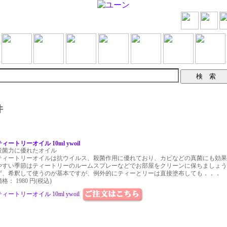
件
ティートリーオイル 10ml ywoil
殺菌力に優れたオイル
ティートリーオイルは抗ウイルス、殺菌作用に優れており、カビなどの真菌にも効果
やすい季節はティートリーのルームスプレーなどでお部屋をクリーンに保ちましょう
ず、希釈して使うのが基本ですが、例外的にティーとリーは直接塗布しても
．．．
格： 1980 円(税込)
ティートリーオイル 10ml ywoil