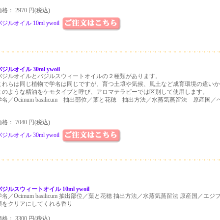
格： 2970 円(税込)
ジルオイル 10ml ywoil
ジルオイル 30ml ywoil
バジルオイルとバジルスウィートオイルの２種類があります。
これらは同じ植物で学名は同じですが、育つ土壌や気候、風土など成育環境の違いか
このような精油をケモタイプと呼び、アロマテラピーでは区別して使用します。
学名／Ocimum basilicum 抽出部位／葉と花穂 抽出方法／水蒸気蒸留法 原産国／ベト
格： 7040 円(税込)
ジルオイル 30ml ywoil
バジルスウィートオイル 10ml ywoil
学名／Ocimum basilicum 抽出部位／葉と花穂 抽出方法／水蒸気蒸留法 原産国／エジ
頭をクリアにしてくれる香り
格： 3300 円(税込)