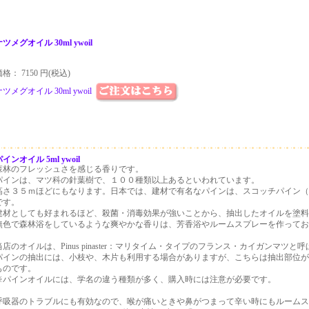
ツメグオイル 30ml ywoil
格： 7150 円(税込)
ツメグオイル 30ml ywoil
インオイル 5ml ywoil
森林のフレッシュさを感じる香りです。
パインは、マツ科の針葉樹で、１００種類以上あるといわれています。
高さ３５ｍほどにもなります。日本では、建材で有名なパインは、スコッチパイン（
です。
建材としても好まれるほど、殺菌・消毒効果が強いことから、抽出したオイルを塗料
無色で森林浴をしているような爽やかな香りは、芳香浴やルームスプレーを作ってお
当店のオイルは、Pinus pinaster：マリタイム・タイプのフランス・カイガンマツと
パインの抽出には、小枝や、木片も利用する場合がありますが、こちらは抽出部位が
ものです。
※パインオイルには、学名の違う種類が多く、購入時には注意が必要です。
呼吸器のトラブルにも有効なので、喉が痛いときや鼻がつまって辛い時にもルームス