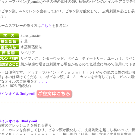
ドゥオーフパイン(P.pumilio)やその他の毒性の強い種類のパインのオイルをアロ
αβピネン類、δ-3-カレンを含有しており、ピネン類が酸化して、 皮膚刺激を起こ
ます。
ルームスプレーの作り方は
こちら
を参考に♪
Pinus pinaster
針葉
水蒸気蒸留法
シベリア
サイプレス、シダーウッド、タイム、ティートリー、ユーカリ、ラベ
肌が敏感な場合は刺激する場合があるので低濃度に薄めて使用して下
レーは便利です。 ドゥオーフパイン（Ｐ．ｐｕｍｉｌｉｏ）やその他の毒性の強い
用するのは避けてください。 αβピネン類、δ－３－カレンを含有しており、ピネン
鮮なオイルのご使用をオ
．．．
格： 1026 円(税込)
インオイル 5ml ywoil
インオイル 10ml ywoil
森林のフレッシュさを感じる香り
－３－カレンを含有しており、ピネン類が酸化して、皮膚刺激を起こし易いので、
学名／Ｐｉｎｕｓ ｐｉｎａｓｔｅｒ 抽出部位／針葉 抽出方法／水蒸気蒸留法 