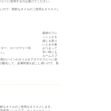
マテラピーに使用するのは避けてください。
し易いので、新鮮なオイルのご使用をオススメし
森林のフレ
ッシュさを
感じる香り
いときや鼻
ンダー、ローズマリー等
がつまって
辛い時にも
さい。
ルームスプ
種類のパインのオイルをアロマテラピーに使
類が酸化して、皮膚刺激を起こし易いので、新
新鮮なオイルのご使用をオススメします。
原産国／シベリア ｍｉｄｙｗｏｉｌ
．．．