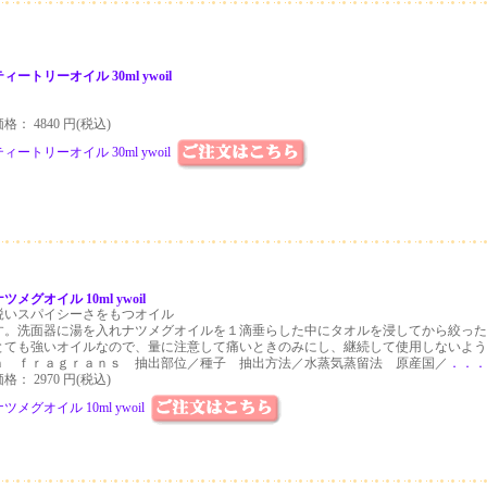
ティートリーオイル 30ml ywoil
格： 4840 円(税込)
ティートリーオイル 30ml ywoil
ツメグオイル 10ml ywoil
鋭いスパイシーさをもつオイル
す。洗面器に湯を入れナツメグオイルを１滴垂らした中にタオルを浸してから絞った
とても強いオイルなので、量に注意して痛いときのみにし、継続して使用しないよう
ａ ｆｒａｇｒａｎｓ 抽出部位／種子 抽出方法／水蒸気蒸留法 原産国／
．．．
格： 2970 円(税込)
ツメグオイル 10ml ywoil