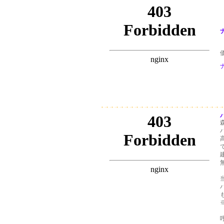
ナ
価
ナ
パ