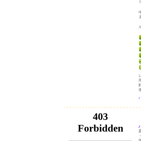
価
パ
パ