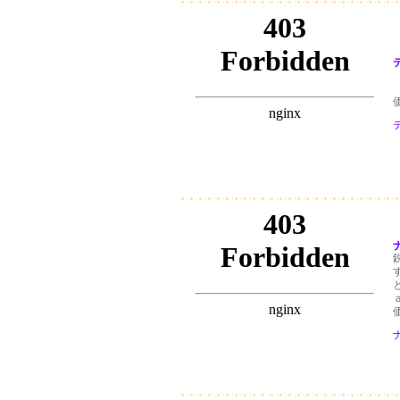
価
ナ
価
ナ