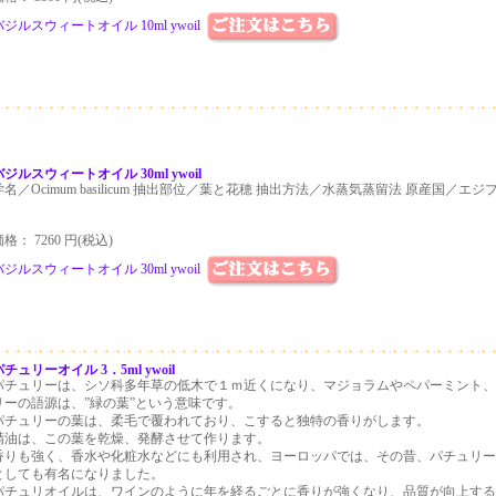
バジルスウィートオイル 10ml ywoil
バジルスウィートオイル 30ml ywoil
学名／Ocimum basilicum 抽出部位／葉と花穂 抽出方法／水蒸気蒸留法 原産国／エジプト 
格： 7260 円(税込)
バジルスウィートオイル 30ml ywoil
パチュリーオイル 3．5ml ywoil
パチュリーは、シソ科多年草の低木で１ｍ近くになり、マジョラムやペパーミント、
リーの語源は、”緑の葉”という意味です。
パチュリーの葉は、柔毛で覆われており、こすると独特の香りがします。
精油は、この葉を乾燥、発酵させて作ります。
香りも強く、香水や化粧水などにも利用され、ヨーロッパでは、その昔、パチュリー
としても有名になりました。
パチュリオイルは、ワインのように年を経るごとに香りが強くなり、品質が向上する