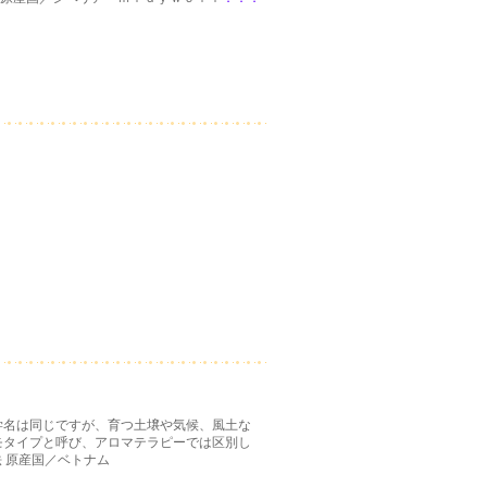
学名は同じですが、育つ土壌や気候、風土な
モタイプと呼び、アロマテラピーでは区別し
留法 原産国／ベトナム