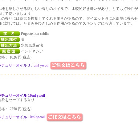
大地を感じさせる懐かしい香りのオイルで、比較的好き嫌いがあり、とても持続性が
つけて使いましょう
この香りには食欲を抑制してくれる働きがあるので、ダイエット時にお部屋に香らせ
肌に対しては、たるみをひきしめる作用があるのでスキンケアにも適しています。
Pogostemon cablin
葉
水蒸気蒸留法
インドネシア
格： 1026 円(税込)
パチュリーオイル 3．5ml ywoil
パチュリーオイル 10ml ywoil
食欲をセーブする香り
格： 2750 円(税込)
パチュリーオイル 10ml ywoil