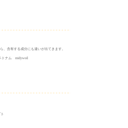
ら、含有する成分にも違いが出てきます。
ナム midywoil
プト