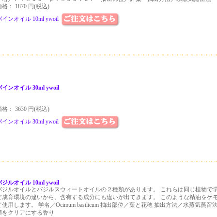
格： 1870 円(税込)
インオイル 10ml ywoil
インオイル 30ml ywoil
格： 3630 円(税込)
インオイル 30ml ywoil
ジルオイル 10ml ywoil
バジルオイルとバジルスウィートオイルの２種類があります。 これらは同じ植物で
ど成育環境の違いから、含有する成分にも違いが出てきます。 このような精油をケ
て使用します。 学名／Ocimum basilicum 抽出部位／葉と花穂 抽出方法／水蒸気蒸
頭をクリアにする香り