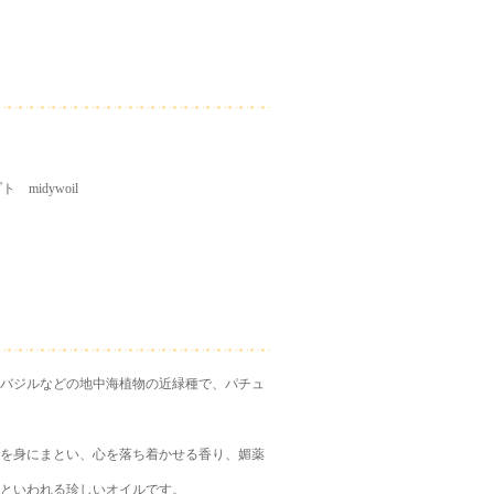
midywoil
バジルなどの地中海植物の近緑種で、パチュ
を身にまとい、心を落ち着かせる香り、媚薬
といわれる珍しいオイルです。