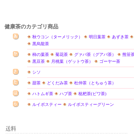
健康茶のカテゴリ商品
秋ウコン（ターメリック）
明日葉茶
あずき茶
黒烏龍茶
柿の葉茶
菊花茶
グァバ茶（グアバ茶）
熊笹
黒豆茶
月桃葉（ゲットウ茶）
ゴーヤー茶
シソ
甜茶
どくだみ茶
杜仲茶（とちゅう茶）
ハトムギ茶
ハブ茶
枇杷茶(ビワ茶)
ルイボスティー
ルイボスティーグリーン