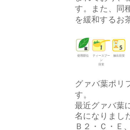
す。また、同
を緩和するお
使用部位
ティースプー
抽出目安
ン
目安
グァバ葉ポリ
す。
最近グァバ葉
名になりまし
Ｂ２・Ｃ・Ｅ