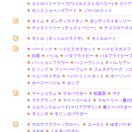
ストロベリーリーフ(ワイルドストロベリー)
スペア
セントジョーンズワート
ソーパルメット
タイム
ダンディライオン
ダンディライオンリー
チェストツリー（チェストベリー）
チコリロース
ネトル（ネットルイラクサ）
ネトルルート
バードック
ハイビスカスカット
ハイビスカスフ
白茶
バジル
バタフライピー
バタフライピー
パッションフラワー
ハニーブッシュ
バレリアン
ヒソップ
フィーバーフュー
フェヌグリーク （
ペニーロイヤル
ペパーミントカット
ホーソンベ
ホーリーバジル
ホップ
マージョラム
マカパウダー
松葉茶
マテ
マテブラック
マリーゴールド
マルベリー（桑の
ミルクシスルシード(マリアアザミ)
紫イペパウダー
モリンガ
モリンガパウダー
ヤロウフラワー（ヤロー）
ユーカリ
ゆずパウダ
ヨモギ
よもぎパウダー