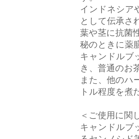
インドネシアや
として伝承さ
葉や茎に抗菌
秘のときに薬
キャンドルブッ
き、普通のお
また、他のハ
トル程度を煮
＜ご使用に関
キャンドルブ
るセンノシド