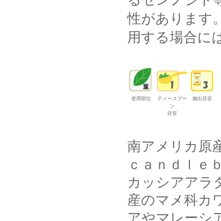
性があります
用する場合に
使用部位
ティースプー
抽出目安
ン
目安
南アメリカ原
ｃａｎｄｌｅ
カッシアアラ
産のマメ科カ
アやマレーシ