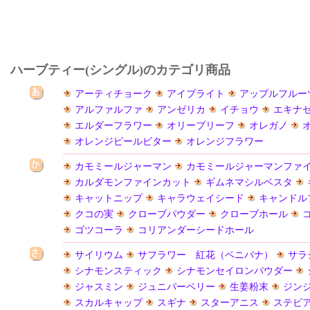
ハーブティー(シングル)のカテゴリ商品
アーティチョーク
アイブライト
アップルフルー
アルファルファ
アンゼリカ
イチョウ
エキナ
エルダーフラワー
オリーブリーフ
オレガノ
オレンジピールビター
オレンジフラワー
カモミールジャーマン
カモミールジャーマンファ
カルダモンファインカット
ギムネマシルベスタ
キャットニップ
キャラウェイシード
キャンドル
クコの実
クローブパウダー
クローブホール
ゴツコーラ
コリアンダーシードホール
サイリウム
サフラワー 紅花（ベニバナ）
サラ
シナモンスティック
シナモンセイロンパウダー
ジャスミン
ジュニパーベリー
生姜粉末
ジン
スカルキャップ
スギナ
スターアニス
ステビ