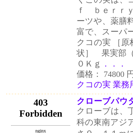
ｆ ｂｅｒｒ
ーツや、薬膳
富で、スーパ
クコの実 ［原
状］ 果実部
０Ｋｇ
．．．
価格： 74800 
クコの実 業務用
クローブパウダー
クローブは、
科の東南アジ