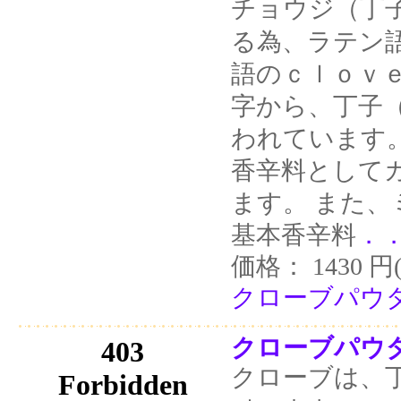
チョウジ（丁
る為、ラテン
語のｃｌｏｖ
字から、丁子
われています
香辛料として
ます。 また
基本香辛料
．
価格： 1430 円
クローブパウダー
クローブパウダー
クローブは、