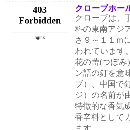
クローブホール 
クローブは、
科の東南アジ
さ９～１１ｍ
われています
花の蕾(つぼみ
ン語の釘を意味す
ブ）、中国で
ジ）の名前が
特徴的な香気
香辛料として
ます。