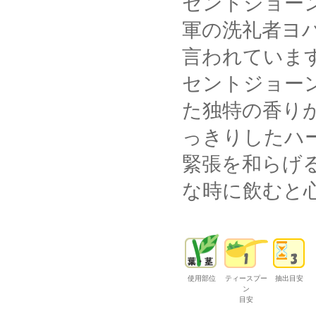
セントジョー
軍の洗礼者ヨ
言われていま
セントジョー
た独特の香り
っきりしたハ
緊張を和らげ
な時に飲むと
使用部位
ティースプー
抽出目安
ン
目安