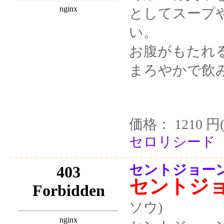
としてスープ
い。
お腹がもたれ
まろやかで飲
価格： 1210 円
セロリシード 1
セントジョーン
セントジ
ソウ)