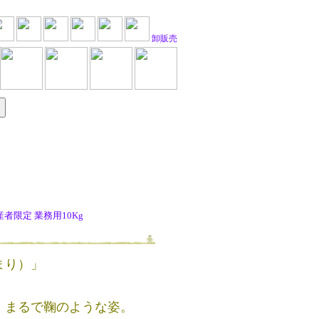
卸販売
限定 業務用10Kg
まり）」
、まるで鞠のような姿。