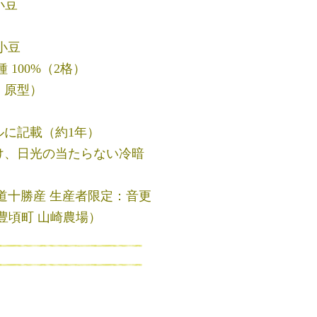
小豆
小豆
 100%（2格）
：原型）
ルに記載（約1年）
避け、日光の当たらない冷暗
海道十勝産 生産者限定：音更
豊頃町 山崎農場）