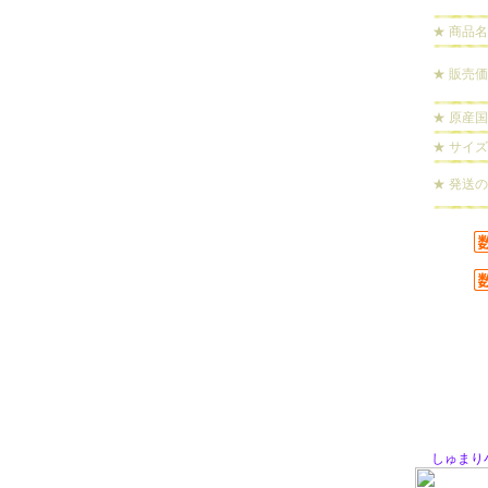
★ 商品名
★ 販売
★ 原産国
★ サイズ
★ 発送
しゅまり