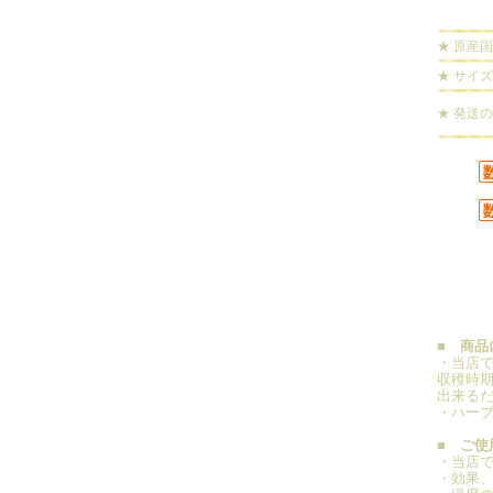
★ 原産国
★ サイズ
★ 発送
■ 商品
・当店
収穫時
出来る
・ハー
■ ご使
・当店
・効果