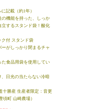
ルに記載（約1年）
性の機能を持った、しっか
自立するスタンド袋！酸化
ック付 スタンド袋
パーがしっかり閉まるチャ
った食品用袋を使用してい
避け、日光の当たらない冷暗
海道十勝産 生産者限定：音更
豊頃町 山崎農場）