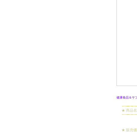
健康食品＆サ
★ 商品名
★ 販売