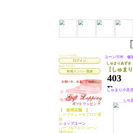
メンバーの方↓
ユーンTOP
>
健
しゅまりあずき
初めての方↓
【
しゅまり
しゅまり小豆北
しゅま
【 販売店舗 】
ハーブティー＆アロマ通
販
ショップユーン
ハーブ&アロマ ユーン
運営会社：