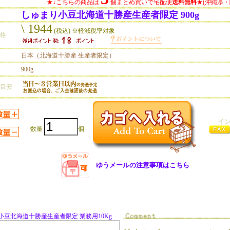
★↓こちらの商品は
個まとめ買いで宅配便
送料無料
★(沖縄県
しゅまり小豆北海道十勝産生産者限定 900g
\ 1944
(税込) ※軽減税率対象
価格
日本（北海道十勝産 生産者限定）
900g
の目安
イ
数量
個
ゆうメールの注意事項はこちら
小豆北海道十勝産生産者限定 業務用10Kg