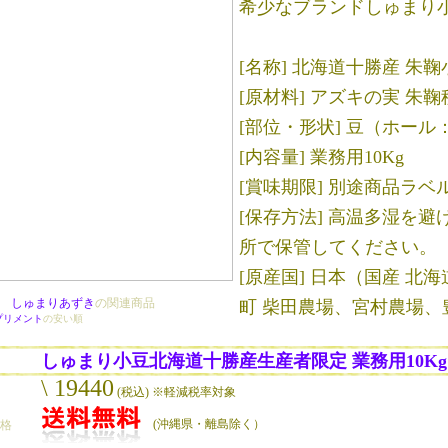
希少なブランドしゅまり
[名称] 北海道十勝産 朱鞠
[原材料] アズキの実 朱鞠種
[部位・形状] 豆（ホール
[内容量] 業務用10Kg
[賞味期限] 別途商品ラベ
[保存方法] 高温多湿を
所で保管してください。
[原産国] 日本（国産 北
しゅまりあずき
の関連商品
町 柴田農場、宮村農場、
プリメント
の安い順
しゅまり小豆北海道十勝産生産者限定 業務用10Kg
\ 19440
(税込) ※軽減税率対象
(沖縄県・離島除く）
価格