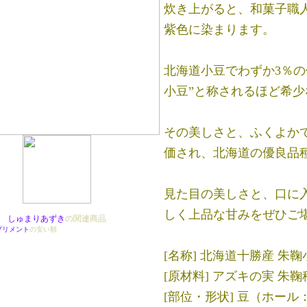
炊き上がると、和菓子職
紫色に染まります。
北海道小豆でわずか3％の
小豆”と称されるほど希
その美しさと、ふくよか
価され、北海道の優良品
見た目の美しさと、口に
しく上品な甘みをぜひご
しゅまりあずき
の関連商品
プリメント
の安い順
[名称] 北海道十勝産 朱鞠
[原材料] アズキの実 朱鞠種
[部位・形状] 豆（ホール