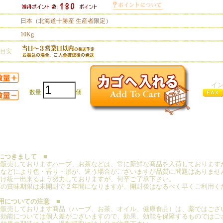
日本（北海道十勝産 生産者限定）
10Kg
の目安
イ
数量
個
につきまして ■
で販売しておりますハーブ、お茶などは、常に新鮮な商品を入荷しております
期などにより色・香り・形が、違う場合がございますが品質に問題はありませ
だけ統一出来るよう努力しておりますが、何卒ご了承下さい。
ブの賞味期限は未開封で２年間になりますが、開封後はなるべく早くご利用く
用についての注意 ■
で販売しております商品（ハーブ、お茶、オイル、健康食品）は、薬ではござ
、効能については個人差がございますので、効果、効能を保障するものではご