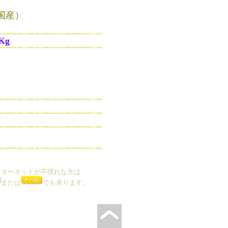
（国産）
Kg
ンターネットが不慣れな方は
または
でも承ります。