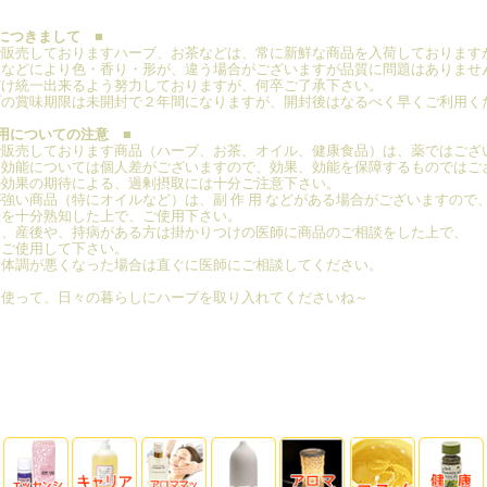
につきまして ■
で販売しておりますハーブ、お茶などは、常に新鮮な商品を入荷しております
期などにより色・香り・形が、違う場合がございますが品質に問題はありませ
だけ統一出来るよう努力しておりますが、何卒ご了承下さい。
ブの賞味期限は未開封で２年間になりますが、開封後はなるべく早くご利用く
用についての注意 ■
で販売しております商品（ハーブ、お茶、オイル、健康食品）は、薬ではござ
、効能については個人差がございますので、効果、効能を保障するものではご
の効果の期待による、過剰摂取には十分ご注意下さい。
強い商品（特にオイルなど）は、副 作 用 などがある場合がございますので
法を十分熟知した上で、ご使用下さい。
中、産後や、持病がある方は掛かりつけの医師に商品のご相談をした上で、
ご使用して下さい。
一体調が悪くなった場合は直ぐに医師にご相談してください。
く使って、日々の暮らしにハーブを取り入れてくださいね～