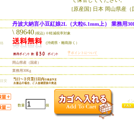
で保管してください。
[原産国] 日本 岡山県産
丹波大納言小豆紅娘2L（大粒6.1mm上） 業務用30
\ 89640
(税込) ※軽減税率対象
(沖縄県・離島除く）
価格
岡山県産（国産）
業務用30Kg
の目安
イ
数量
個