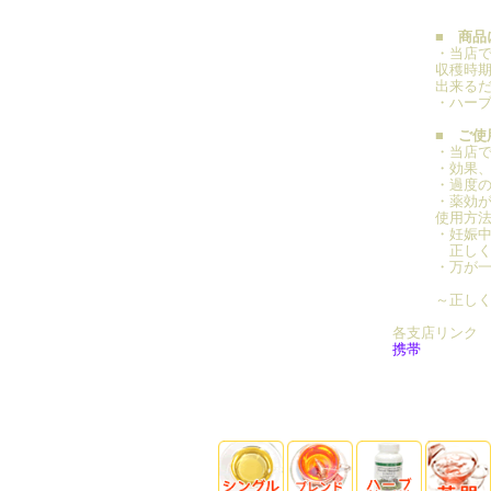
■ 商品
・当店
収穫時
出来る
・ハー
■ ご使
・当店
・効果
・過度
・薬効が
使用方
・妊娠
正しく
・万が
～正し
各支店リンク
携帯