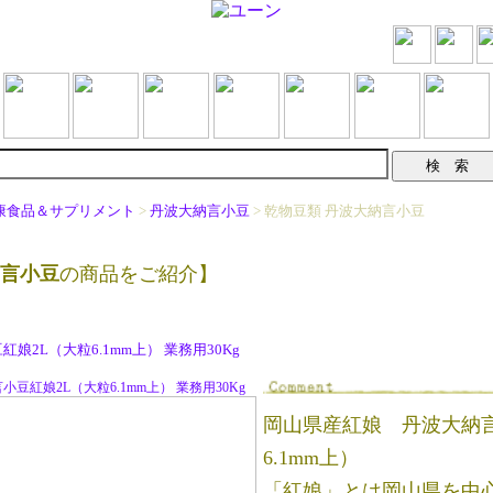
康食品＆サプリメント
>
丹波大納言小豆
> 乾物豆類 丹波大納言小豆
言小豆
の商品をご紹介】
娘2L（大粒6.1mm上） 業務用30Kg
小豆紅娘2L（大粒6.1mm上） 業務用30Kg
岡山県産紅娘 丹波大納
6.1mm上）
「紅娘」とは岡山県を中