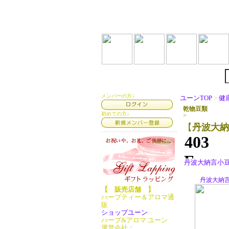
メンバーの方↓
ユーンTOP
>
健
乾物豆類
初めての方↓
>
【
丹波大納
丹波大納言小豆紅
丹波大納言
【 販売店舗 】
ハーブティー＆アロマ通
販
ショップユーン
ハーブ&アロマ ユーン
運営会社：