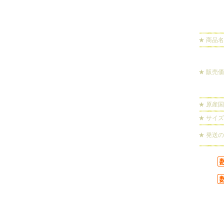
★ 商品名
★ 販売
★ 原産国
★ サイズ
★ 発送