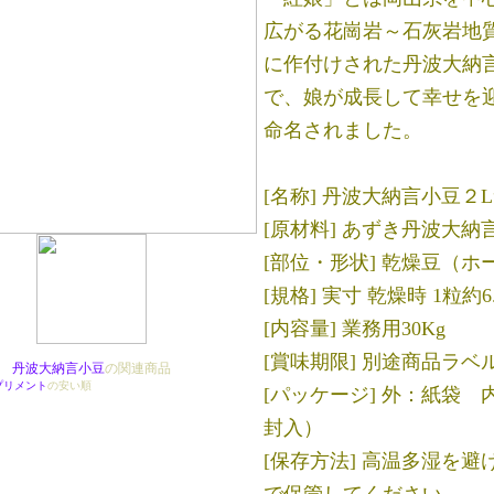
広がる花崗岩～石灰岩地
に作付けされた丹波大納
で、娘が成長して幸せを
命名されました。
[名称] 丹波大納言小豆２L
[原材料] あずき丹波大納言
[部位・形状] 乾燥豆（ホ
[規格] 実寸 乾燥時 1粒約6
[内容量] 業務用30Kg
[賞味期限] 別途商品ラベ
丹波大納言小豆
の関連商品
プリメント
の安い順
[パッケージ] 外：紙袋
封入）
[保存方法] 高温多湿を