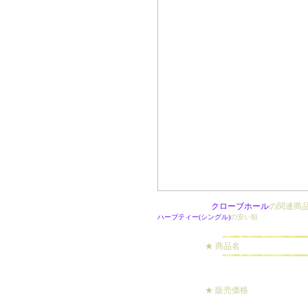
クローブホール
の関連商
ハーブティー(シングル)
の安い順
★ 商品名
★ 販売価格