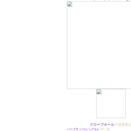
クローブホール
の関連商
ハーブティー(シングル)
の安い順