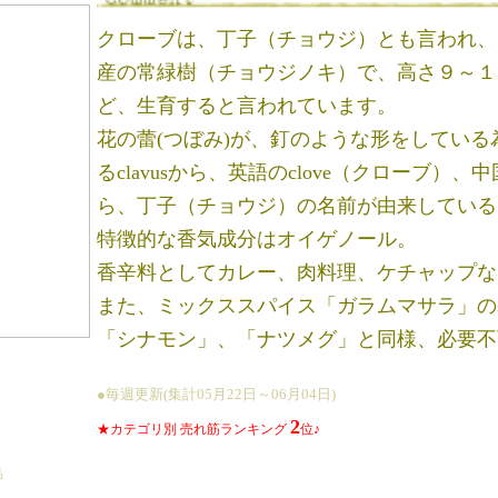
クローブは、丁子（チョウジ）とも言われ、
産の常緑樹（チョウジノキ）で、高さ９～１
ど、生育すると言われています。
花の蕾(つぼみ)が、釘のような形をしてい
るclavusから、英語のclove（クローブ）
ら、丁子（チョウジ）の名前が由来している
特徴的な香気成分はオイゲノール。
香辛料としてカレー、肉料理、ケチャップな
また、ミックススパイス「ガラムマサラ」の
「シナモン」、「ナツメグ」と同様、必要不
●毎週更新(集計05月22日～06月04日)
2
★カテゴリ別 売れ筋ランキング
位♪
品