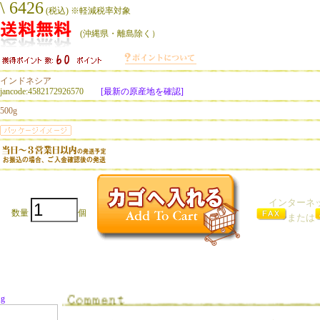
\ 6426
(税込) ※軽減税率対象
(沖縄県・離島除く）
インドネシア
jancode:4582172926570
[最新の原産地を確認]
500g
インターネ
数量
個
または
g