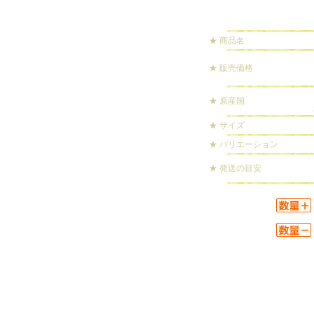
★ 商品名
★ 販売価格
★ 原産国
★ サイズ
★ バリエーション
★ 発送の目安