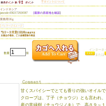
インドネシア
jancode:4582172926587
[最新の原産地を確認]
業務用1Kg
インターネ
数量
個
または
甘くスパイシーでとても香りの強いオイルで
クローブは、丁子（チョウジ）とも言われ、
産の常緑樹（チョウジノキ）で、高さ９～１