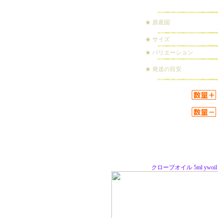
★ 原産国
★ サイズ
★ バリエーション
★ 発送の目安
クローブオイル 5ml ywoil