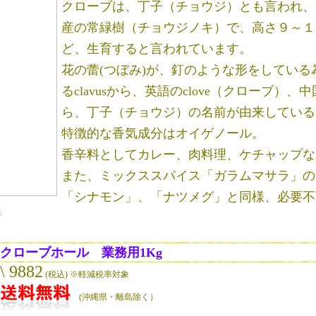
クローブは、丁子（チョウジ）とも言われ、
産の常緑樹（チョウジノキ）で、高さ９～１
ど、生育すると言われています。
花の蕾(つぼみ)が、釘のような形をしてい
るclavusから、英語のclove（クローブ）
ら、丁子（チョウジ）の名前が由来している
特徴的な香気成分はオイゲノール。
香辛料としてカレー、肉料理、ケチャップな
また、ミックススパイス「ガラムマサラ」の
「シナモン」、「ナツメグ」と同様、必要不
品
クローブホール 業務用1Kg
\ 9882
(税込) ※軽減税率対象
(沖縄県・離島除く）