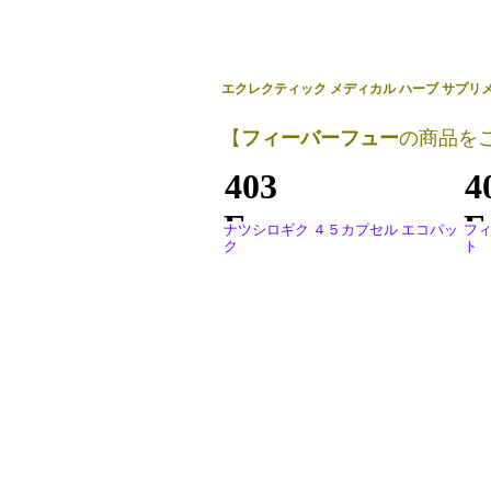
エクレクティック メディカル ハーブ サプリ
【
フィーバーフュー
の商品を
ナツシロギク ４５カプセル エコパッ
フィ
ク
ト