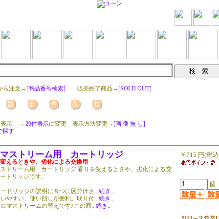
ら注文→
[商品番号検索]
販売終了商品→
[SOLD OUT]
表示 →
20件表示
に変更 表示方法変更→
[画 像 無 し]
で探す
マストリーム用 カートリッジ
￥715 円(税込
変えるときや、劣化による交換用
ストリーム用 カートリッジ 香りを変えるときや、劣化による交
ートリッジです。
個
ードリッジの説明に８つに区分けさ...
続き..
いやすい、使い回しが便利。取り付...
続き..
ロマストリームの替えです♪この商...
続き..