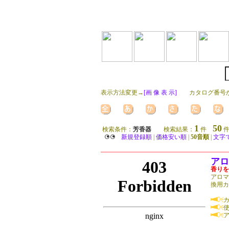
表示方法変更→
[画 像 表 示]
カタログ番号か
1
50
検索条件：
芳香器
検索結果：
件
件
新規登録順
|
価格安い順
|
50音順
|
文字
アロ
香りを
アロマ
換用カ
カ
使
ア