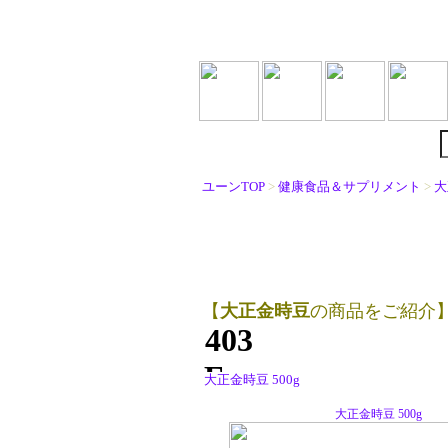
ユーンTOP
>
健康食品＆サプリメント
>
大
【
大正金時豆
の商品をご紹介
大正金時豆 500g
大正金時豆 500g