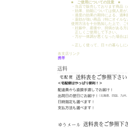
■ ご使用についての注意 ■
・当店で販売しております商品（
・効果、効能については個人差が
・過度の効果の期待による、過剰
・薬効が強い商品（特にオイルなど
使用方法を十分熟知した上で、ご
・妊娠中、産後や、持病がある方
正しくご使用して下さい。
・万が一体調が悪くなった場合は
～正しく使って、日々の暮らしに
各支店リンク
携帯