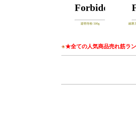
道明寺粉 500g
細寒天
★全ての人気商品売れ筋ラ