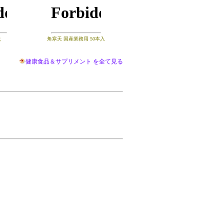
g
角寒天 国産業務用 50本入
健康食品＆サプリメント を全て見る