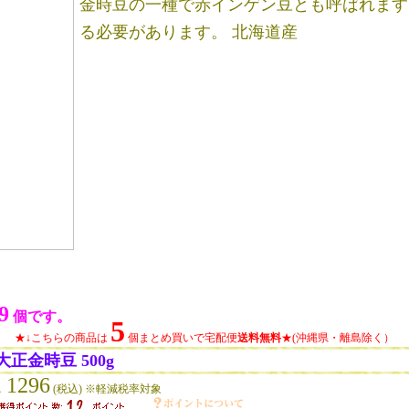
金時豆の一種で赤インゲン豆とも呼ばれます
る必要があります。 北海道産
9
個です。
5
★↓こちらの商品は
個まとめ買いで宅配便
送料無料
★(沖縄県・離島除く）
大正金時豆 500g
\ 1296
(税込) ※軽減税率対象