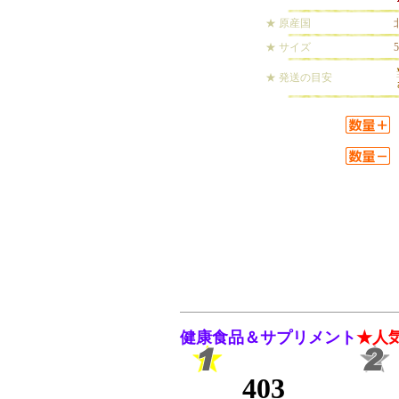
★ 原産国
★ サイズ
5
★ 発送の目安
健康食品＆サプリメント
★人