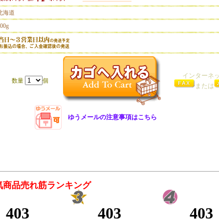
北海道
00g
インターネ
数量
個
または
ゆうメールの注意事項はこちら
気商品売れ筋ランキング